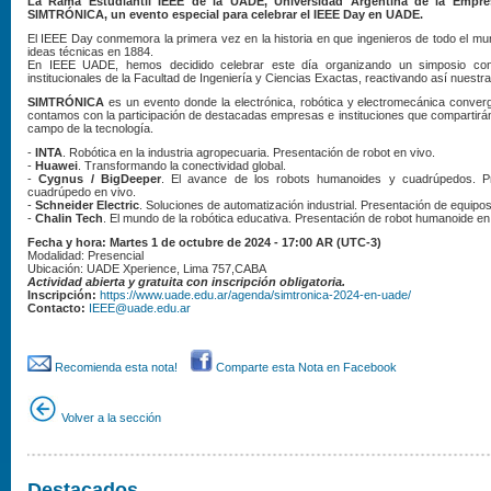
La Rama Estudiantil IEEE de la UADE, Universidad Argentina de la Empres
SIMTRÓNICA, un evento especial para celebrar el IEEE Day en UADE.
El IEEE Day conmemora la primera vez en la historia en que ingenieros de todo el mu
ideas técnicas en 1884.
En IEEE UADE, hemos decidido celebrar este día organizando un simposio con
institucionales de la Facultad de Ingeniería y Ciencias Exactas, reactivando así nuestr
SIMTRÓNICA
es un evento donde la electrónica, robótica y electromecánica conver
contamos con la participación de destacadas empresas e instituciones que compartirá
campo de la tecnología.
-
INTA
. Robótica en la industria agropecuaria. Presentación de robot en vivo.
-
Huawei
. Transformando la conectividad global.
-
Cygnus / BigDeeper
. El avance de los robots humanoides y cuadrúpedos. P
cuadrúpedo en vivo.
-
Schneider Electric
. Soluciones de automatización industrial. Presentación de equipos
-
Chalin Tech
. El mundo de la robótica educativa. Presentación de robot humanoide en
Fecha y hora: Martes 1 de octubre de 2024 - 17:00 AR (UTC-3)
Modalidad: Presencial
Ubicación: UADE Xperience, Lima 757,CABA
Actividad abierta y gratuita con inscripción obligatoria.
Inscripción:
https://www.uade.edu.ar/agenda/simtronica-2024-en-uade/
Contacto:
IEEE@uade.edu.ar
Recomienda esta nota!
Comparte esta Nota en Facebook
Volver a la sección
Destacados