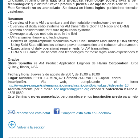
El Capítulo Argentino de la
IEEE BTS Broadcast Technology Society
invita al Se
technologies'
que dictará
Steve Spradlin
el
jueves 2 de agosto
en la sede de IEEE
Este Seminario
no es arancelado
. Se dictará en idioma
Inglés
, pudiéndose formular
castellano.
Resumen
- Overview of Harris AM transmitters and the modulation technology they use
- Overview of digital radio systems for AM transmitters (both HD Radio and DRM)
- Antenna considerations for future digital radio systems
- Coverage analysys methods used in the field
- AM transmitter theory and technologies
-- Benefits of Digital Amplitude Modulation over Pulse Duration Modulation (PDM) filterin
-- Using Solid State efficiencies to lower power consumption and reduce maintenance 
-- Expectations of daily operational requirements for AM transmitters
-- DRM & HD Radio: The benefits and technologies for these digital radio experiences fo
Orador
Steve Spradlin
es AM Product Application Engineer de
Harris Corporation
, Bro
Quincy, Illinois, USA.
Fecha y hora
: Jueves 2 de agosto de 2007, de 15:00 a 18:00
Lugar
: Auditorio IEEE/CICOMRA, Av. Córdoba 744 Piso 1 B, Capital Federal
Inscripción
: Vía web, completando el formular
http://www.ieee.org.ar/sistemainscripciones/InscripcionSolicitud.asp?idevento=18
Alternativamente, por e-mail a
sec.argentina@ieee.org
citando
'Conferencia BT-05'
o 
4325 8839.
Este Seminario
no es arancelado
, pero agradeceremos
inscripción previa
para mejor
Recomienda esta nota!
Comparte esta Nota en Facebook
Volver a la sección