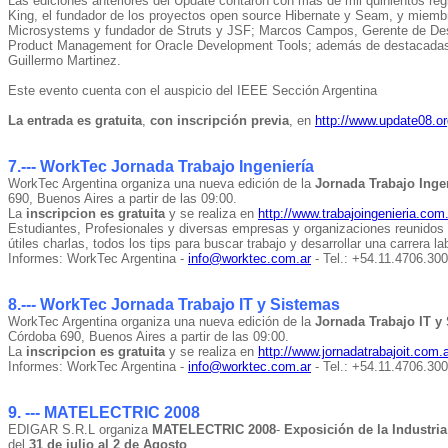
Las ediciones anteriores del Update contaron con más de mil quinientos reg
King, el fundador de los proyectos open source Hibernate y Seam, y miemb
Microsystems y fundador de Struts y JSF; Marcos Campos, Gerente de Desa
Product Management for Oracle Development Tools; además de destacadas f
Guillermo Martinez.
Este evento cuenta con el auspicio del IEEE Sección Argentina
La entrada es gratuita
,
con inscripción previa
, en
http://www.update08.or
7.--- WorkTec Jornada Trabajo Ingeniería
WorkTec Argentina organiza una nueva edición de la
Jornada Trabajo Inge
690, Buenos Aires a partir de las 09:00.
La
inscripcion es gratuita
y se realiza en
http://www.trabajoingenieria.com.
Estudiantes, Profesionales y diversas empresas y organizaciones reunidos c
útiles charlas, todos los tips para buscar trabajo y desarrollar una carrera la
Informes: WorkTec Argentina -
info@worktec.com.ar
- Tel.: +54.11.4706.30
8.--- WorkTec Jornada Trabajo IT y Sistemas
WorkTec Argentina organiza una nueva edición de la
Jornada Trabajo IT y
Córdoba 690, Buenos Aires a partir de las 09:00.
La
inscripcion es gratuita
y se realiza en
http://www.jornadatrabajoit.com.a
Informes: WorkTec Argentina -
info@worktec.com.ar
- Tel.: +54.11.4706.30
9. --- MATELECTRIC 2008
EDIGAR S.R.L organiza
MATELECTRIC 2008
-
Exposición de la Industria
del
31 de julio al 2 de Agosto
.