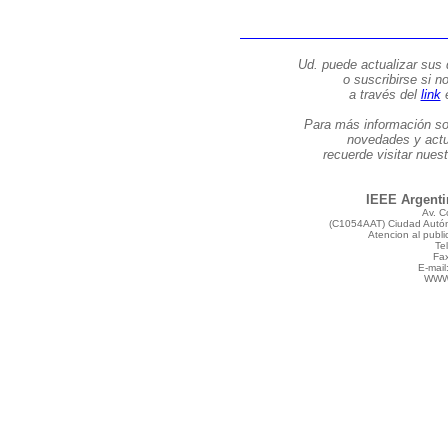
Ud. puede actualizar sus 
o suscribirse si n
a través del
link
e
Para más información so
novedades y actu
recuerde visitar nue
IEEE Argentin
Av. C
(C1054AAT) Ciudad Autón
Atencion al publ
Te
Fax
E-mail
WW