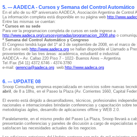
5. --- AADECA - Cursos y Semana del Control Automático
En el año de su 40º aniversario AADECA, Asociación Argentina de Control A
La información completa está disponible en su página web
http://www.aadec
Entre las mismas se cuentan:
* Cursos en su sede
Para ver la programacion completa de cursos en sede ingrese a
http://www.aadeca.org/cursosyjornadas/programacion_2008.php
o comuníq
* Semana del Control Automático y Congreso
El Congreso tendrá lugar del 1º al 3 de septiembre de 2008, en el marco de 
En el sitio web
http://www.aadeca.org
se hallan disponible el Llamado a Pres
provenientes de las tres áreas: académica, estudiantil e industrial.
AADECA – Av. Callao 220 Piso 7 - 1022- Buenos Aires – Argentina
Tel /Fax (54 11) 4372.6746 - 4374-3780
e-mail:
gerencia@aadeca.org
web:
http://www.aadeca.org
6. --- UPDATE 08
Snoop Consulting, empresa especializada en servicios sobre nuevas tecnolo
abril
, de 8 a 18hs, en el Paseo la Plaza (Av. Corrientes 1660, Capital Federa
El evento está dirigido a desarrolladores, técnicos, profesionales independ
nacionales e internacionales brindarán conferencias y capacitación sobre 
metodologías ágiles, desarrollo de aplicaciones offline y WEB 2.0.
Paralelamente, en el mismo predio del Paseo La Plaza, Snoop llevará a cabo
presentarán conferencias y paneles de discusión a cargo de especialistas e
satisfacen las necesidades actuales de los negocios.