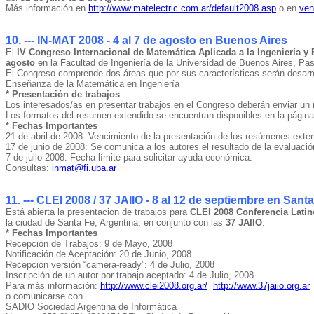
Más información en
http://www.matelectric.com.ar/default2008.asp
o en
ven
10. --- IN-MAT 2008 - 4 al 7 de agosto en Buenos Aires
El
IV Congreso Internacional de Matemática Aplicada a la Ingeniería y
agosto
en la Facultad de Ingeniería de la Universidad de Buenos Aires, P
El Congreso comprende dos áreas que por sus características serán desarrol
Enseñanza de la Matemática en Ingeniería
* Presentación de trabajos
Los interesados/as en presentar trabajos en el Congreso deberán enviar un
Los formatos del resumen extendido se encuentran disponibles en la págin
* Fechas Importantes
21 de abril de 2008: Vencimiento de la presentación de los resúmenes exte
17 de junio de 2008: Se comunica a los autores el resultado de la evaluaci
7 de julio 2008: Fecha límite para solicitar ayuda económica.
Consultas:
inmat@fi.uba.ar
11. --- CLEI 2008 / 37 JAIIO - 8 al 12 de septiembre en Sant
Está abierta la presentacion de trabajos para
CLEI 2008 Conferencia Latin
la ciudad de Santa Fe, Argentina, en conjunto con las
37 JAIIO
.
* Fechas Importantes
Recepción de Trabajos: 9 de Mayo, 2008
Notificación de Aceptación: 20 de Junio, 2008
Recepción versión “camera-ready”: 4 de Julio, 2008
Inscripción de un autor por trabajo aceptado: 4 de Julio, 2008
Para más información:
http://www.clei2008.org.ar/
http://www.37jaiio.org.ar
o comunicarse con
SADIO Sociedad Argentina de Informática