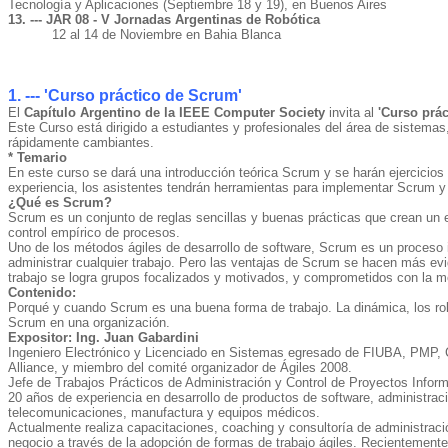
Tecnología y Aplicaciones (Septiembre 18 y 19), en Buenos Aires
13. --- JAR 08 - V Jornadas Argentinas de Robótica
12 al 14 de Noviembre en Bahia Blanca
1. --- 'Curso práctico de Scrum'
El
Capítulo Argentino de la IEEE Computer Society
invita al
'Curso prá
Este Curso está dirigido a estudiantes y profesionales del área de sistema
rápidamente cambiantes.
* Temario
En este curso se dará una introducción teórica Scrum y se harán ejercicios
experiencia, los asistentes tendrán herramientas para implementar Scrum y 
¿Qué es Scrum?
Scrum es un conjunto de reglas sencillas y buenas prácticas que crean un e
control empírico de procesos.
Uno de los métodos ágiles de desarrollo de software, Scrum es un proceso it
administrar cualquier trabajo. Pero las ventajas de Scrum se hacen más ev
trabajo se logra grupos focalizados y motivados, y comprometidos con la m
Contenido:
Porqué y cuando Scrum es una buena forma de trabajo. La dinámica, los rol
Scrum en una organización.
Expositor: Ing. Juan Gabardini
Ingeniero Electrónico y Licenciado en Sistemas egresado de FIUBA, PMP, C
Alliance, y miembro del comité organizador de Ágiles 2008.
Jefe de Trabajos Prácticos de Administración y Control de Proyectos Inform
20 años de experiencia en desarrollo de productos de software, administraci
telecomunicaciones, manufactura y equipos médicos.
Actualmente realiza capacitaciones, coaching y consultoría de administrac
negocio a través de la adopción de formas de trabajo ágiles. Recientemente