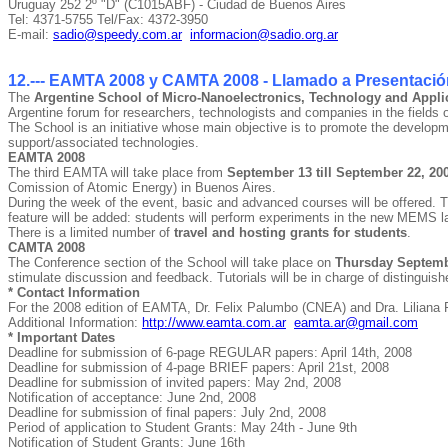
Uruguay 252 2º "D" (C1015ABF) - Ciudad de Buenos Aires
Tel: 4371-5755 Tel/Fax: 4372-3950
E-mail:
sadio@speedy.com.ar
informacion@sadio.org.ar
12.--- EAMTA 2008 y CAMTA 2008 - Llamado a Presentació
The
Argentine School of Micro-Nanoelectronics, Technology and Appl
Argentine forum for researchers, technologists and companies in the fields 
The School is an initiative whose main objective is to promote the developme
support/associated technologies.
EAMTA 2008
The third EAMTA will take place from
September 13 till September 22, 20
Comission of Atomic Energy) in Buenos Aires.
During the week of the event, basic and advanced courses will be offered. Th
feature will be added: students will perform experiments in the new MEMS l
There is a limited number of
travel and hosting grants for students
.
CAMTA 2008
The Conference section of the School will take place on
Thursday Septemb
stimulate discussion and feedback. Tutorials will be in charge of distinguish
* Contact Information
For the 2008 edition of EAMTA, Dr. Felix Palumbo (CNEA) and Dra. Liliana Fr
Additional Information:
http://www.eamta.com.ar
eamta.ar@gmail.com
* Important Dates
Deadline for submission of 6-page REGULAR papers: April 14th, 2008
Deadline for submission of 4-page BRIEF papers: April 21st, 2008
Deadline for submission of invited papers: May 2nd, 2008
Notification of acceptance: June 2nd, 2008
Deadline for submission of final papers: July 2nd, 2008
Period of application to Student Grants: May 24th - June 9th
Notification of Student Grants: June 16th