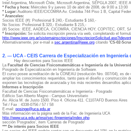
Intel Argentina, Microsoft Chile, Microsoft Argentina, SEPGLA 2007, IEEE Ar
* Fecha y hora:
Miércoles 9 y jueves 10 de abril de 2008, de 9:00 a 13:00
* Lugar:
Auditorio IEEE/CICOMRA Av. Córdoba 744 Piso 1 B, Capital Feder
* Aranceles:
Socios IEEE (#): Profesional $ 240,- Estudiante $ 160,-
No Socios: Profesional $ 320,- Estudiante $ 215,-
(#) Socios: IEEE, AADECA, CICOMRA, CIENCIA HOY, COPITEC, ORT, S
* Inscripción:
Se solicita inscripción previa vía web, completando el formul
http://www.ieee.org.ar/sistemainscripciones/InscripcionSolicitud.asp?ideve
Alternativamente, por e-mail a
sec.argentina@ieee.org
citando
'CS-02-Scru
2. --- UCA - CEIS Carrera de Especialización en Ingeniería
Hay descuentos para Socios IEEE
La
Facultad de Ciencias Fisicomatemáticas e Ingeniería de la Universi
Posgrado de Especialización en Ingeniería de Software.
El curso posee acreditación de la CONEAU (resolución Nro. 007/04), es de u
ampliar los conocimientos requeridos, tanto para el diseño y construcción d
exponen las tecnologías de avanzada y los más recientes desarrollos aplica
Informes e Inscripción
Facultad de Ciencias Fisicomatemáticas e Ingeniería - Posgrado
Edificio San Alberto Magno - Campus Universitario
Av. Alicia M. de Justo 1500. Piso 4. Oficina 411. C1107AFD Buenos Aires
Tel / Fax : 4338-0756 / 57 / 58
E-mail:
posinge@uca.edu.ar
Más información en la página web de la Fac. de Ingeniería UCA
http://www.uca.edu.ar/esp/sec-fingenieria/index.php
sección 'Posgrados', item 'Carreras de Posgrado'
*** De interés para Socios IEEE
Los socios del IEEE podrán contar con un descuento del 10% en la matrícula