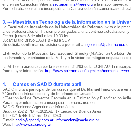
envíen su Curriculum Vitae a
sec.argentina@ieee.org
a la mayor brevedad.
Por toda otra consulta e inscripción a la Carrera deberán comunicarse dire
3. --- Maestría en Tecnología de la Información en la Univ
La
Facultad de Ingeniería de la Universidad de Palermo
invita a la pres
a los profesionales en IT, siempre obligados a una continua actualización 
Fecha: jueves 3 de abril a las 19:00 hs
Lugar: Mario Bravo 1050 PB - aula SUM
Se solicita
confirmar su asistencia por mail
a
ingenieria@palermo.edu
o t
El
director de la Maestría
,
Lic. Ezequiel Glinsky
(M.A.Sc. en Carleton Univ
fundamento y orientación de la MTI, y a la visión estratégica seguida en el
La MTI está acreditada por la resolución 313/03 de la CONEAU, la
inscripc
Para mayor información:
http://www.palermo.edu/ingenieria/maestria_tecno_
4. --- Cursos en SADIO durante abril
SADIO invita a participar de los cursos que el
Dr. Manuel Imaz
dictará en s
* 'Diseño de Interacciones y de Interfaces de Usuario'
* 'Gestion Agil de Proyectos Centrada en la Estimación y Planificacion Agile
Para mayor información e inscripción, comunicarse con
SADIO Sociedad Argentina de Informática
Uruguay 252 2º "D" (C1015ABF) - Ciudad de Buenos Aires
Tel: 4371-5755 Tel/Fax: 4372-3950
E-mail:
sadio@speedy.com.ar
informacion@sadio.org.ar
Web:
http://www.sadio.org.ar