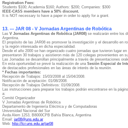
Registration Fees:
Students $100; Academia $160; Authors: $200; Companies: $300
IEEE-CASS members have a 50% discount.
It is NOT necessary to have a paper in order to apply for a grant.
13. --- JAR 08 - V Jornadas Argentinas de Robótica
Las
V Jornadas Argentinas de Robótica (JAR08)
se realizarán entre los 
Argentina.
El propósito de las JAR08 es promover la investigación y el desarrollo en ro
y la región interesada en dicha especialidad.
Desde el año 2000 se han organizado cuatro jornadas que tuvieron lugar e
presentaron 30 trabajos y asistieron más de 120 colegas provenientes en su
Las Jornadas se desarrollan principalmente a través de presentaciones oral
En esta oportunidad se prevé la realización de una
Sesión Especial de In
de destacados profesionales en las áreas de interés de la reunión.
* Fechas importantes:
Recepción de Trabajos: 15/03/2008 al 15/04/2008.
Notificación de aceptación: 01/08/2008.
Recepción de Trabajos Definitivos: 01/09/2008.
Las instrucciones para preparar los trabajos podrán encontrarse en la pági
a:
Comité Organizador
V Jornadas Argentinas de Robótica
Departamento de Ingeniería Eléctrica y de Computadoras
Universidad Nacional del Sur
Avda Alem 1253, B8000CPB Bahía Blanca, Argentina
Email:
jar08@uns.edu.ar
Web:
http://lcr.uns.edu.ar/jar08