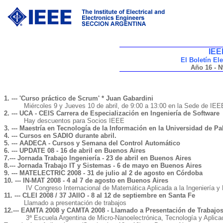
IEE
El Boletín El
Año 16 - N
1. --- 'Curso práctico de Scrum' * Juan Gabardini
Miércoles 9 y Jueves 10 de abril, de 9:00 a 13:00 en la Sede de IEE
2. --- UCA - CEIS Carrera de Especialización en Ingeniería de Software
Hay descuentos para Socios IEEE
3. --- Maestría en Tecnología de la Información en la Universidad de P
4. --- Cursos en SADIO durante abril.
5. --- AADECA - Cursos y Semana del Control Automático
6. --- UPDATE 08 - 16 de abril en Buenos Aires
7.--- Jornada Trabajo Ingeniería - 23 de abril en Buenos Aires
8.--- Jornada Trabajo IT y Sistemas - 6 de mayo en Buenos Aires
9. --- MATELECTRIC 2008 - 31 de julio al 2 de agosto en Córdoba
10. --- IN-MAT 2008 - 4 al 7 de agosto en Buenos Aires
IV Congreso Internacional de Matemática Aplicada a la Ingeniería y E
11. --- CLEI 2008 / 37 JAIIO - 8 al 12 de septiembre en Santa Fe
Llamado a presentación de trabajos
12.--- EAMTA 2008 y CAMTA 2008 - Llamado a Presentación de Trabajo
3ª Escuela Argentina de Micro-Nanoelectrónica, Tecnología y Aplicacion