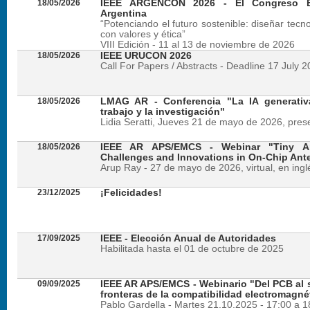
18/05/2026
IEEE ARGENCON 2026 - El Congreso B
Argentina
“Potenciando el futuro sostenible: diseñar tecn
con valores y ética”
VIII Edición - 11 al 13 de noviembre de 2026
18/05/2026
IEEE URUCON 2026
Call For Papers / Abstracts - Deadline 17 July 
18/05/2026
LMAG AR - Conferencia "La IA generativ
trabajo y la investigación"
Lidia Seratti, Jueves 21 de mayo de 2026, presen
18/05/2026
IEEE AR APS/EMCS - Webinar "Tiny An
Challenges and Innovations in On-Chip Ant
Arup Ray - 27 de mayo de 2026, virtual, en ingl
23/12/2025
¡Felicidades!
17/09/2025
IEEE - Elección Anual de Autoridades
Habilitada hasta el 01 de octubre de 2025
09/09/2025
IEEE AR APS/EMCS - Webinario "Del PCB al si
fronteras de la compatibilidad electromagné
Pablo Gardella - Martes 21.10.2025 - 17:00 a 