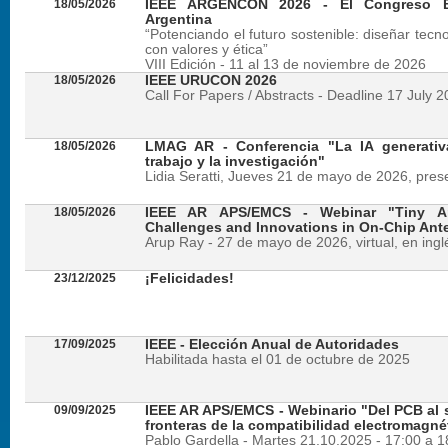
18/05/2026
IEEE ARGENCON 2026 - El Congreso B
Argentina
“Potenciando el futuro sostenible: diseñar tecn
con valores y ética”
VIII Edición - 11 al 13 de noviembre de 2026
18/05/2026
IEEE URUCON 2026
Call For Papers / Abstracts - Deadline 17 July 
18/05/2026
LMAG AR - Conferencia "La IA generativ
trabajo y la investigación"
Lidia Seratti, Jueves 21 de mayo de 2026, presen
18/05/2026
IEEE AR APS/EMCS - Webinar "Tiny An
Challenges and Innovations in On-Chip Ant
Arup Ray - 27 de mayo de 2026, virtual, en ingl
23/12/2025
¡Felicidades!
17/09/2025
IEEE - Elección Anual de Autoridades
Habilitada hasta el 01 de octubre de 2025
09/09/2025
IEEE AR APS/EMCS - Webinario "Del PCB al si
fronteras de la compatibilidad electromagné
Pablo Gardella - Martes 21.10.2025 - 17:00 a 