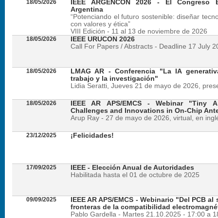
18/05/2026
IEEE ARGENCON 2026 - El Congreso B
Argentina
“Potenciando el futuro sostenible: diseñar tecn
con valores y ética”
VIII Edición - 11 al 13 de noviembre de 2026
18/05/2026
IEEE URUCON 2026
Call For Papers / Abstracts - Deadline 17 July 
18/05/2026
LMAG AR - Conferencia "La IA generativ
trabajo y la investigación"
Lidia Seratti, Jueves 21 de mayo de 2026, presen
18/05/2026
IEEE AR APS/EMCS - Webinar "Tiny An
Challenges and Innovations in On-Chip Ant
Arup Ray - 27 de mayo de 2026, virtual, en ingl
23/12/2025
¡Felicidades!
17/09/2025
IEEE - Elección Anual de Autoridades
Habilitada hasta el 01 de octubre de 2025
09/09/2025
IEEE AR APS/EMCS - Webinario "Del PCB al si
fronteras de la compatibilidad electromagné
Pablo Gardella - Martes 21.10.2025 - 17:00 a 