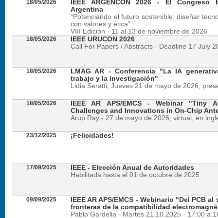
18/05/2026
IEEE ARGENCON 2026 - El Congreso B
Argentina
“Potenciando el futuro sostenible: diseñar tecn
con valores y ética”
VIII Edición - 11 al 13 de noviembre de 2026
18/05/2026
IEEE URUCON 2026
Call For Papers / Abstracts - Deadline 17 July 
18/05/2026
LMAG AR - Conferencia "La IA generativ
trabajo y la investigación"
Lidia Seratti, Jueves 21 de mayo de 2026, presen
18/05/2026
IEEE AR APS/EMCS - Webinar "Tiny An
Challenges and Innovations in On-Chip Ant
Arup Ray - 27 de mayo de 2026, virtual, en ingl
23/12/2025
¡Felicidades!
17/09/2025
IEEE - Elección Anual de Autoridades
Habilitada hasta el 01 de octubre de 2025
09/09/2025
IEEE AR APS/EMCS - Webinario "Del PCB al si
fronteras de la compatibilidad electromagné
Pablo Gardella - Martes 21.10.2025 - 17:00 a 