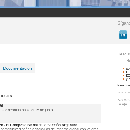
Sígano
Descub
de 
Documentación
ac
IE
IE
y 
Para más
Buscador
 detalles
Podrá buscar activid
No deje
La palabra a buscar
IEEE:
26
jos extendida hasta el 15 de junio
- El Congreso Bienal de la Sección Argentina
 sostenible: diseñar tecnologías de impacto global con valores