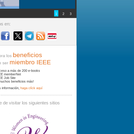
1
2
3
s en:
beneficios
ra los
miembro IEEE
ser
ceso a más de 200 e-books
EE memberNet
EE Job Site
muchos beneficios más!
 información,
haga clíck aquí
ades y noticias por palabras clave.
 de visitar los siguientes sitios
 debe contener al menos 3 caracteres.
Buscar: