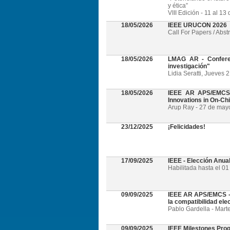
y ética”
VIII Edición - 11 al 1
18/05/2026
IEEE URUCON 2026
Call For Papers / Abst
18/05/2026
LMAG AR - Conferen
investigación"
Lidia Seratti, Jueves 
18/05/2026
IEEE AR APS/EMCS -
Innovations in On-Ch
Arup Ray - 27 de mayo 
23/12/2025
¡Felicidades!
17/09/2025
IEEE - Elección Anua
Habilitada hasta el 0
09/09/2025
IEEE AR APS/EMCS - W
la compatibilidad el
Pablo Gardella - Mart
09/09/2025
IEEE Milestones Pro