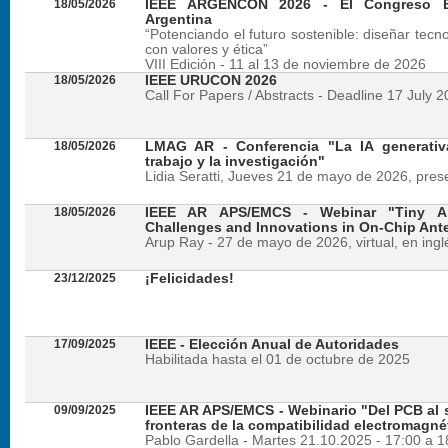
18/05/2026
IEEE ARGENCON 2026 - El Congreso B
Argentina
“Potenciando el futuro sostenible: diseñar tecn
con valores y ética”
VIII Edición - 11 al 13 de noviembre de 2026
18/05/2026
IEEE URUCON 2026
Call For Papers / Abstracts - Deadline 17 July 
18/05/2026
LMAG AR - Conferencia "La IA generativ
trabajo y la investigación"
Lidia Seratti, Jueves 21 de mayo de 2026, presen
18/05/2026
IEEE AR APS/EMCS - Webinar "Tiny An
Challenges and Innovations in On-Chip Ant
Arup Ray - 27 de mayo de 2026, virtual, en ingl
23/12/2025
¡Felicidades!
17/09/2025
IEEE - Elección Anual de Autoridades
Habilitada hasta el 01 de octubre de 2025
09/09/2025
IEEE AR APS/EMCS - Webinario "Del PCB al si
fronteras de la compatibilidad electromagné
Pablo Gardella - Martes 21.10.2025 - 17:00 a 