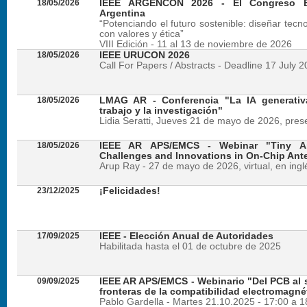
18/05/2026
IEEE ARGENCON 2026 - El Congreso B
Argentina
“Potenciando el futuro sostenible: diseñar tecn
con valores y ética”
VIII Edición - 11 al 13 de noviembre de 2026
18/05/2026
IEEE URUCON 2026
Call For Papers / Abstracts - Deadline 17 July 
18/05/2026
LMAG AR - Conferencia "La IA generativ
trabajo y la investigación"
Lidia Seratti, Jueves 21 de mayo de 2026, presen
18/05/2026
IEEE AR APS/EMCS - Webinar "Tiny An
Challenges and Innovations in On-Chip Ant
Arup Ray - 27 de mayo de 2026, virtual, en ingl
23/12/2025
¡Felicidades!
17/09/2025
IEEE - Elección Anual de Autoridades
Habilitada hasta el 01 de octubre de 2025
09/09/2025
IEEE AR APS/EMCS - Webinario "Del PCB al si
fronteras de la compatibilidad electromagné
Pablo Gardella - Martes 21.10.2025 - 17:00 a 