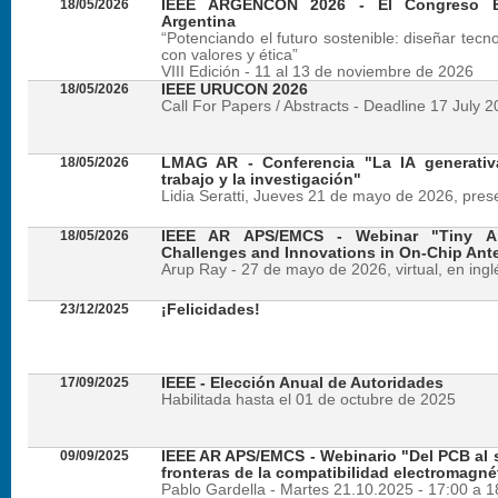
18/05/2026
IEEE ARGENCON 2026 - El Congreso B
Argentina
“Potenciando el futuro sostenible: diseñar tecn
con valores y ética”
VIII Edición - 11 al 13 de noviembre de 2026
18/05/2026
IEEE URUCON 2026
Call For Papers / Abstracts - Deadline 17 July 
18/05/2026
LMAG AR - Conferencia "La IA generativ
trabajo y la investigación"
Lidia Seratti, Jueves 21 de mayo de 2026, presen
18/05/2026
IEEE AR APS/EMCS - Webinar "Tiny An
Challenges and Innovations in On-Chip Ant
Arup Ray - 27 de mayo de 2026, virtual, en ingl
23/12/2025
¡Felicidades!
17/09/2025
IEEE - Elección Anual de Autoridades
Habilitada hasta el 01 de octubre de 2025
09/09/2025
IEEE AR APS/EMCS - Webinario "Del PCB al si
fronteras de la compatibilidad electromagné
Pablo Gardella - Martes 21.10.2025 - 17:00 a 