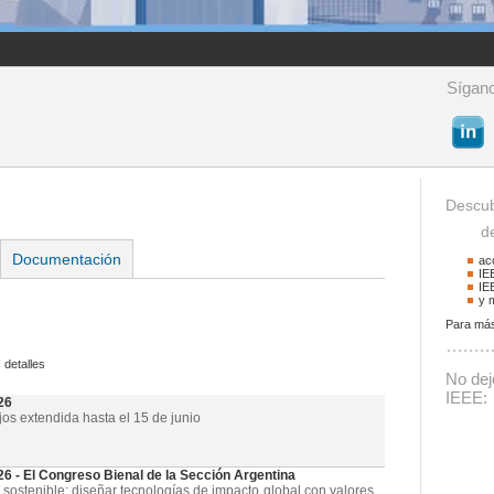
Sígano
Descub
de 
Documentación
ac
IE
IE
y 
Para más
Buscador
 detalles
Podrá buscar activid
No deje
La palabra a buscar
IEEE:
26
jos extendida hasta el 15 de junio
- El Congreso Bienal de la Sección Argentina
 sostenible: diseñar tecnologías de impacto global con valores