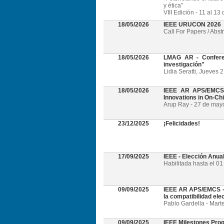
y ética”
VIII Edición - 11 al 1
18/05/2026
IEEE URUCON 2026
Call For Papers / Abst
18/05/2026
LMAG AR - Conferen
investigación"
Lidia Seratti, Jueves 
18/05/2026
IEEE AR APS/EMCS -
Innovations in On-Ch
Arup Ray - 27 de mayo 
23/12/2025
¡Felicidades!
17/09/2025
IEEE - Elección Anua
Habilitada hasta el 0
09/09/2025
IEEE AR APS/EMCS - W
la compatibilidad el
Pablo Gardella - Mart
09/09/2025
IEEE Milestones Pro