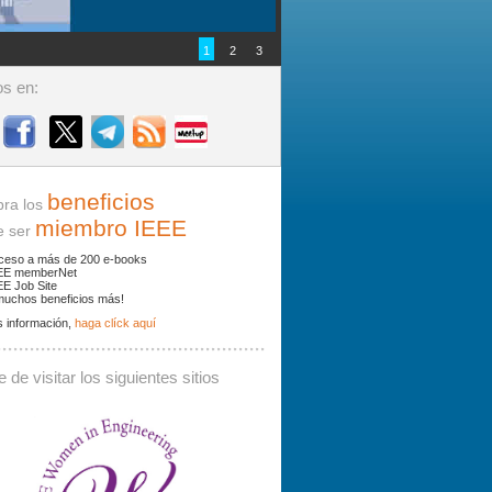
1
2
3
s en:
beneficios
ra los
miembro IEEE
ser
ceso a más de 200 e-books
EE memberNet
EE Job Site
muchos beneficios más!
 información,
haga clíck aquí
ades y noticias por palabras clave.
 de visitar los siguientes sitios
 debe contener al menos 3 caracteres.
Buscar: