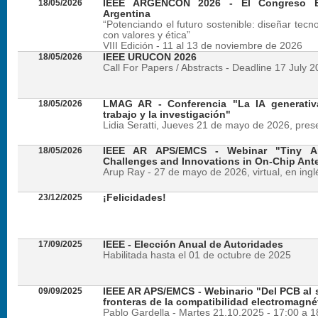
18/05/2026
IEEE ARGENCON 2026 - El Congreso B
Argentina
“Potenciando el futuro sostenible: diseñar tecn
con valores y ética”
VIII Edición - 11 al 13 de noviembre de 2026
18/05/2026
IEEE URUCON 2026
Call For Papers / Abstracts - Deadline 17 July 
18/05/2026
LMAG AR - Conferencia "La IA generativ
trabajo y la investigación"
Lidia Seratti, Jueves 21 de mayo de 2026, presen
18/05/2026
IEEE AR APS/EMCS - Webinar "Tiny An
Challenges and Innovations in On-Chip Ant
Arup Ray - 27 de mayo de 2026, virtual, en ingl
23/12/2025
¡Felicidades!
17/09/2025
IEEE - Elección Anual de Autoridades
Habilitada hasta el 01 de octubre de 2025
09/09/2025
IEEE AR APS/EMCS - Webinario "Del PCB al si
fronteras de la compatibilidad electromagné
Pablo Gardella - Martes 21.10.2025 - 17:00 a 