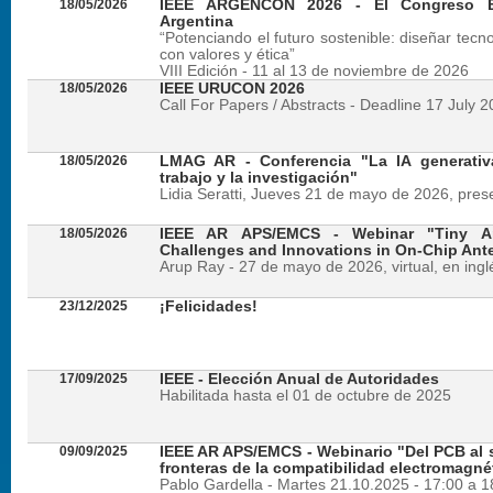
18/05/2026
IEEE ARGENCON 2026 - El Congreso B
Argentina
“Potenciando el futuro sostenible: diseñar tecn
con valores y ética”
VIII Edición - 11 al 13 de noviembre de 2026
18/05/2026
IEEE URUCON 2026
Call For Papers / Abstracts - Deadline 17 July 
18/05/2026
LMAG AR - Conferencia "La IA generativ
trabajo y la investigación"
Lidia Seratti, Jueves 21 de mayo de 2026, presen
18/05/2026
IEEE AR APS/EMCS - Webinar "Tiny An
Challenges and Innovations in On-Chip Ant
Arup Ray - 27 de mayo de 2026, virtual, en ingl
23/12/2025
¡Felicidades!
17/09/2025
IEEE - Elección Anual de Autoridades
Habilitada hasta el 01 de octubre de 2025
09/09/2025
IEEE AR APS/EMCS - Webinario "Del PCB al si
fronteras de la compatibilidad electromagné
Pablo Gardella - Martes 21.10.2025 - 17:00 a 