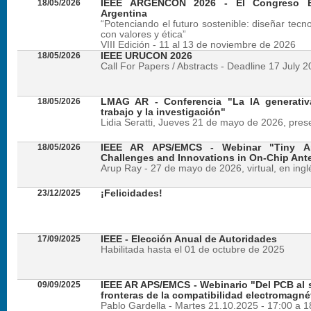
18/05/2026
IEEE ARGENCON 2026 - El Congreso B
Argentina
“Potenciando el futuro sostenible: diseñar tecn
con valores y ética”
VIII Edición - 11 al 13 de noviembre de 2026
18/05/2026
IEEE URUCON 2026
Call For Papers / Abstracts - Deadline 17 July 
18/05/2026
LMAG AR - Conferencia "La IA generativ
trabajo y la investigación"
Lidia Seratti, Jueves 21 de mayo de 2026, presen
18/05/2026
IEEE AR APS/EMCS - Webinar "Tiny An
Challenges and Innovations in On-Chip Ant
Arup Ray - 27 de mayo de 2026, virtual, en ingl
23/12/2025
¡Felicidades!
17/09/2025
IEEE - Elección Anual de Autoridades
Habilitada hasta el 01 de octubre de 2025
09/09/2025
IEEE AR APS/EMCS - Webinario "Del PCB al si
fronteras de la compatibilidad electromagné
Pablo Gardella - Martes 21.10.2025 - 17:00 a 