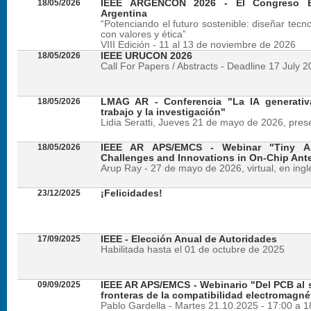
18/05/2026
IEEE ARGENCON 2026 - El Congreso B
Argentina
“Potenciando el futuro sostenible: diseñar tecn
con valores y ética”
VIII Edición - 11 al 13 de noviembre de 2026
18/05/2026
IEEE URUCON 2026
Call For Papers / Abstracts - Deadline 17 July 
18/05/2026
LMAG AR - Conferencia "La IA generativ
trabajo y la investigación"
Lidia Seratti, Jueves 21 de mayo de 2026, presen
18/05/2026
IEEE AR APS/EMCS - Webinar "Tiny An
Challenges and Innovations in On-Chip Ant
Arup Ray - 27 de mayo de 2026, virtual, en ingl
23/12/2025
¡Felicidades!
17/09/2025
IEEE - Elección Anual de Autoridades
Habilitada hasta el 01 de octubre de 2025
09/09/2025
IEEE AR APS/EMCS - Webinario "Del PCB al si
fronteras de la compatibilidad electromagné
Pablo Gardella - Martes 21.10.2025 - 17:00 a 