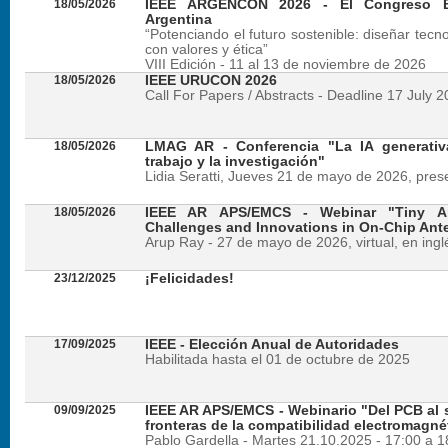
18/05/2026
IEEE ARGENCON 2026 - El Congreso B
Argentina
“Potenciando el futuro sostenible: diseñar tecn
con valores y ética”
VIII Edición - 11 al 13 de noviembre de 2026
18/05/2026
IEEE URUCON 2026
Call For Papers / Abstracts - Deadline 17 July 
18/05/2026
LMAG AR - Conferencia "La IA generativ
trabajo y la investigación"
Lidia Seratti, Jueves 21 de mayo de 2026, presen
18/05/2026
IEEE AR APS/EMCS - Webinar "Tiny An
Challenges and Innovations in On-Chip Ant
Arup Ray - 27 de mayo de 2026, virtual, en ingl
23/12/2025
¡Felicidades!
17/09/2025
IEEE - Elección Anual de Autoridades
Habilitada hasta el 01 de octubre de 2025
09/09/2025
IEEE AR APS/EMCS - Webinario "Del PCB al si
fronteras de la compatibilidad electromagné
Pablo Gardella - Martes 21.10.2025 - 17:00 a 