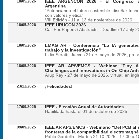
18/05/2026
IEEE ARGENCON 2026 - El Congreso B
Argentina
“Potenciando el futuro sostenible: diseñar tecn
con valores y ética”
VIII Edición - 11 al 13 de noviembre de 2026
18/05/2026
IEEE URUCON 2026
Call For Papers / Abstracts - Deadline 17 July 
18/05/2026
LMAG AR - Conferencia "La IA generativ
trabajo y la investigación"
Lidia Seratti, Jueves 21 de mayo de 2026, presen
18/05/2026
IEEE AR APS/EMCS - Webinar "Tiny An
Challenges and Innovations in On-Chip Ant
Arup Ray - 27 de mayo de 2026, virtual, en ingl
23/12/2025
¡Felicidades!
17/09/2025
IEEE - Elección Anual de Autoridades
Habilitada hasta el 01 de octubre de 2025
09/09/2025
IEEE AR APS/EMCS - Webinario "Del PCB al si
fronteras de la compatibilidad electromagné
Pablo Gardella - Martes 21.10.2025 - 17:00 a 